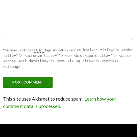
You may use these
HTML
tags and attributes:
<a href="" title=""> <abbr
title=""> <acronym title=""> <b> <blockquote cite=""> <cite>
<code> <del datetime=""> <em> <i> <q cite=""> <strike>
<strong>
This site uses Akismet to reduce spam.
Learn how your
comment data is processed
.