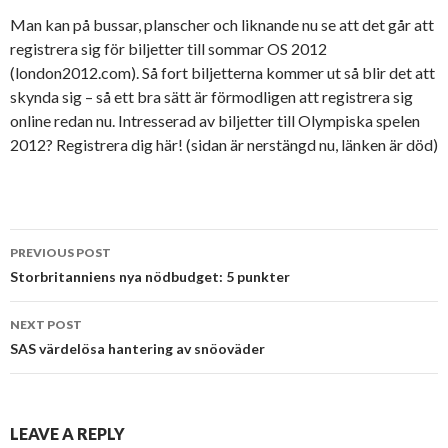
Man kan på bussar, planscher och liknande nu se att det går att
registrera sig för biljetter till sommar OS 2012
(london2012.com). Så fort biljetterna kommer ut så blir det att
skynda sig – så ett bra sätt är förmodligen att registrera sig
online redan nu. Intresserad av biljetter till Olympiska spelen
2012? Registrera dig här! (sidan är nerstängd nu, länken är död)
PREVIOUS POST
Post navigation
Storbritanniens nya nödbudget: 5 punkter
NEXT POST
SAS värdelösa hantering av snöoväder
LEAVE A REPLY